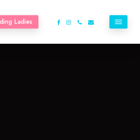
facebook
instagram
phone
email
ding Ladies
Menu