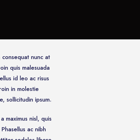
m consequat nunc at
roin quis malesuada
lus id leo ac risus
roin in molestie
, sollicitudin ipsum.
a maximus nisl, quis
Phasellus ac nibh
ttitor sodales libero