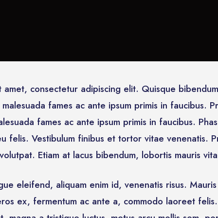
t amet, consectetur adipiscing elit. Quisque bibendu
et malesuada fames ac ante ipsum primis in faucibus. P
lesuada fames ac ante ipsum primis in faucibus. Phasel
u felis. Vestibulum finibus et tortor vitae venenatis. P
olutpat. Etiam at lacus bibendum, lobortis mauris vitae
ue eleifend, aliquam enim id, venenatis risus. Mauris 
ros ex, fermentum ac ante a, commodo laoreet felis. 
it, magna a tristique luctus, metus arcu mollis sem, por