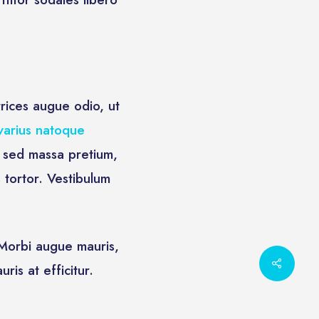
trices augue odio, ut
varius natoque
m sed massa pretium,
 tortor. Vestibulum
 Morbi augue mauris,
ris at efficitur.
nfuse how it is