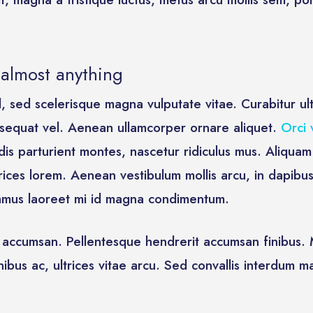
almost anything
sl, sed scelerisque magna vulputate vitae. Curabitur ul
sequat vel. Aenean ullamcorper ornare aliquet.
Orci 
dis parturient montes, nascetur ridiculus mus. Aliqua
trices lorem. Aenean vestibulum mollis arcu, in dapibus
vamus laoreet mi id magna condimentum.
r accumsan. Pellentesque hendrerit accumsan finibus.
ibus ac, ultrices vitae arcu. Sed convallis interdum mau
derstand the Cosmos as it is and not co