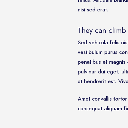
nisi sed erat.
They can climb 
Sed vehicula felis ni
vestibulum purus con
penatibus et magnis 
pulvinar dui eget, ul
at hendrerit est. Vi
Amet convallis torto
consequat aliquam fin
“We must un